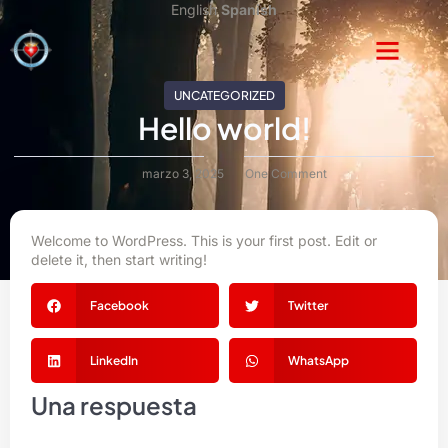
English
Spanish
UNCATEGORIZED
Hello world!
marzo 3, 2025
One Comment
Welcome to WordPress. This is your first post. Edit or
delete it, then start writing!
Facebook
Twitter
LinkedIn
WhatsApp
Una respuesta